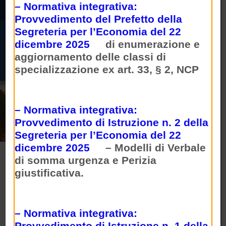
Vai ai contenuti
– Normativa integrativa:
Vai al menu di navigazione
Provvedimento del Prefetto della
Vai al footer
Bandi Pubblici Santa
Segreteria per l’Economia del 22
Sede
Attiva / disattiva la navigazione
dicembre 2025
di enumerazione e
aggiornamento delle classi di
specializzazione ex art. 33, § 2, NCP
– Normativa integrativa:
Provvedimento di Istruzione n. 2 della
Segreteria per l’Economia del 22
dicembre 2025
– Modelli di Verbale
di somma urgenza e Perizia
giustificativa.
– Normativa integrativa:
Provvedimento di Istruzione n. 1 della